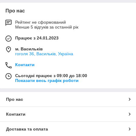
Про нас
Компанія "БериСтрой" працює з 2008 року.
В асортименті :
Рейтинг не сформований
Вхідні та міжкімнатні двері.
Менше 5 відгуків за останній рік
Вікна металопластикові (білі та ламіновані)
Фурнітура віконна та дверна.
Працює з 24.01.2023
Жалюзі вертикальні та горизонтальні.
Ролети тканинні, день і ніч.
м. Васильків
Ворота розпашні та відкатні.
гоголя 36, Васильків, Україна
Двері на будь-який смак і колір
Велика складська програма.
Контакти
Сьогодні працює з 09:00 до 18:00
Показати весь графік роботи
Про нас
Контакти
Доставка та оплата