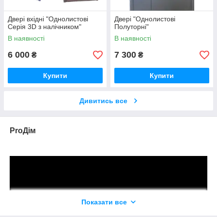
Двері вхідні "Однолистові
Двері "Однолистові
Серія 3D з налічником"
Полуторні"
В наявності
В наявності
6 000
7 300
₴
₴
Купити
Купити
Дивитись все
ProДім
Показати все