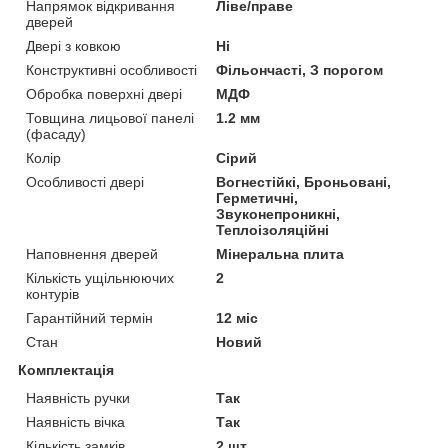
Напрямок відкривання
Ліве/праве
дверей
Двері з ковкою
Ні
Конструктивні особливості
Фільончасті, З порогом
Обробка поверхні двері
МДФ
Товщина лицьової панелі
1.2 мм
(фасаду)
Колір
Сірий
Особливості двері
Вогнестійкі, Броньовані,
Герметичні,
Звуконепроникні,
Теплоізоляційні
Наповнення дверей
Мінеральна плита
Кількість ущільнюючих
2
контурів
Гарантійний термін
12 міс
Стан
Новий
Комплектація
Наявність ручки
Так
Наявність вічка
Так
Кількість замків
2 шт.