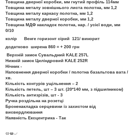
Товщина дверної коробки, мм гнутий профіль 114мм
Товщина металу зовнішнього листа полотна, мм 1,2
Товщина металу каркасу полотна, мм 1,2
Товщина металу дверної коробки, мм 1,2
Товщина МДФ накладок полотна, нар. / усієї води, мм
0/10
колір Венге горизонт сірий 121/ винорит
додатково ширена 860 = + 200 грн
Верхній замок Сувальдний KALE 257L
Нижній замок Циліндровий KALE 252R
Нічник -
Наповнення дверної коробки / полотна базальтова вата /
хв.
Кількість контурів ущільнення – 2
Кількість петель, шт – 3 шт. (20*140 мм, з підшипником)
Кількість антизрізів, шт - 3
Ручка роздільна на розетці
Броненакладка серцевини із захистом від
висвердлювання
Наявність Ексцентрика - Так
💛💙✅