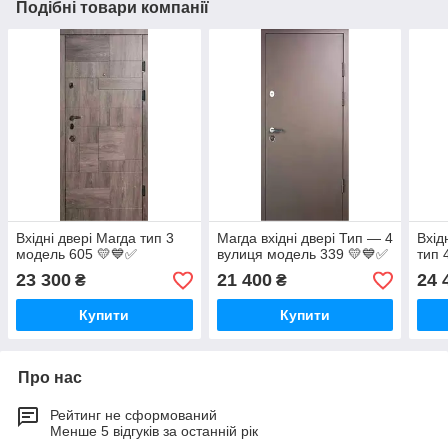
Подібні товари компанії
Вхідні двері Магда тип 3
Магда вхідні двері Тип — 4
Вхід
модель 605 💛💙✅
вулиця модель 339 💛💙✅
тип 
23 300
21 400
24 
₴
₴
Купити
Купити
Про нас
Рейтинг не сформований
Менше 5 відгуків за останній рік