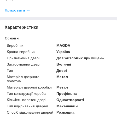
Приховати
Характеристики
Основні
Виробник
MAGDA
Країна виробник
Україна
Призначення двері
Для житлових приміщень
Застосування двері
Вуличні
Тип
Двері
Матеріал дверного
Метал
полотна
Матеріал дверної коробки
Метал
Тип конструкції короба
Профільна
Кількість полотен двері
Одностворчаті
Тип відкривання дверей
Механічний
Спосіб відкривання дверей
Розпашна