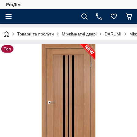
ProДім
Товари та послуги
Міжкімнатні двері
DARUMI
Між
Топ