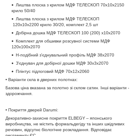
Лиштва плоска з крилом МДФ ТЕЛЕСКОП 70х10х2150
крило 50/40
Лиштва плоска з крилом МДФ ТЕЛЕСКОП
120х10х2200 крило 30/20, комплект 2,5 шт
Добірна дошка МДФ ТЕЛЕСКОП 100 (200) х10х2070
Комплект для обшивки розсувної системи МДФ
120х100х2070
H-подібний з'єднувальний профіль МДФ 38х2070
З'єднувач для добірної дошки МДФ 30х3х2070
Плінтус підлоговий МДФ 70х12х2060
• Варіанти скла в дверних полотнах:
Базова ціна вказана за полотно зі склом сатин. Інші варіанти -
здорожчання.
• Покриття дверей Darumi:
Декоративно-захисне покриття ELBEGY – японського
виробництва, не містить формальдегіду та інших шкідливих
речовин, відсутнє біологічне розкладання. Відповідає
регламенту ЄС.