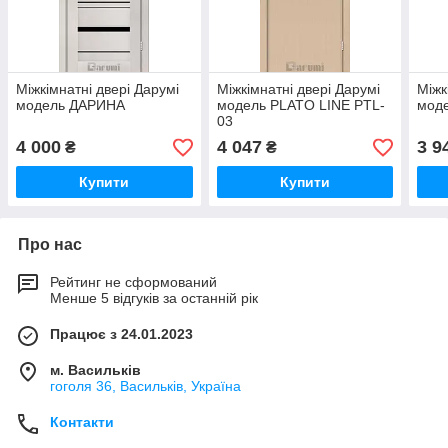
Міжкімнатні двері Дарумі
Міжкімнатні двері Дарумі
Міжк
модель ДАРИНА
модель PLATO LINE PTL-
мод
03
4 000
4 047
3 9
₴
₴
Купити
Купити
Про нас
Рейтинг не сформований
Менше 5 відгуків за останній рік
Працює з 24.01.2023
м. Васильків
гоголя 36, Васильків, Україна
Контакти