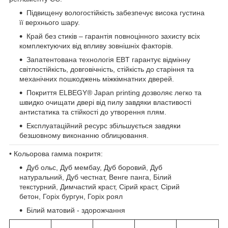
Підвищену вологостійкість забезпечує висока густина
її верхнього шару.
Край без стиків – гарантія повноцінного захисту всіх
комплектуючих від впливу зовнішніх факторів.
Запатентована технологія EBT гарантує відмінну
світлостійкість, довговічність, стійкість до старіння та
механічних пошкоджень міжкімнатних дверей.
Покриття ELBEGY® Japan printing дозволяє легко та
швидко очищати двері від пилу завдяки властивості
антистатика та стійкості до утворення плям.
Експлуатаційний ресурс збільшується завдяки
безшовному виконанню облицювання.
• Кольорова гамма покритя:
Дуб ольс, Дуб мембау, Дуб боровий, Дуб
натуральний, Дуб честнат, Венге панга, Білий
текстурний, Димчастий краст, Сірий краст, Сірий
бетон, Горіх бургун, Горіх роял
Білий матовий - здорожчання