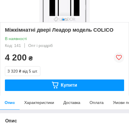
Міжкімнатні двері Леадор модель COLICO
В наявності
Код: 141
Опт і роздріб
4 200
₴
3 320 ₴
від 5 шт.
Купити
Опис
Характеристики
Доставка
Оплата
Умови п
Опис