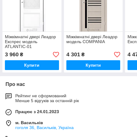
Міжкімнатні двері Леадор
Міжкімнатні двері Леадор
Міжк
Експрес модель
модель COMPANIA
Експ
ATLANTIC-01
3 960
4 301
4 4
₴
₴
Купити
Купити
Про нас
Рейтинг не сформований
Менше 5 відгуків за останній рік
Працює з 24.01.2023
м. Васильків
гоголя 36, Васильків, Україна