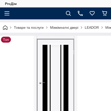
ProДім
Товари та послуги
Міжкімнатні двері
LEADOR
Між
Топ