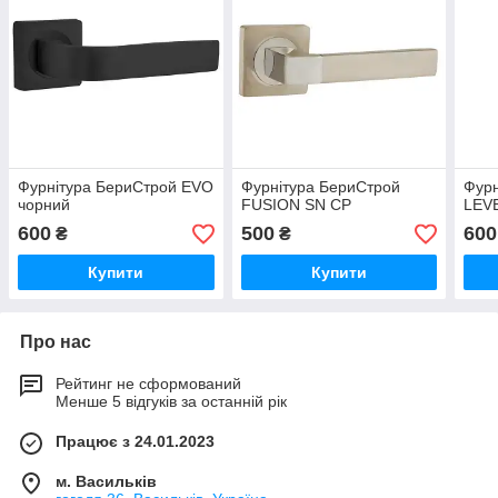
Фурнітура БериСтрой EVO
Фурнітура БериСтрой
Фурн
чорний
FUSION SN CP
LEV
600
500
600
₴
₴
Купити
Купити
Про нас
Рейтинг не сформований
Менше 5 відгуків за останній рік
Працює з 24.01.2023
м. Васильків