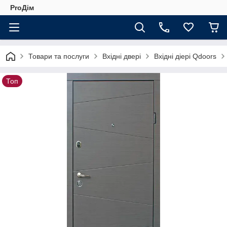
ProДім
Товари та послуги
Вхідні двері
Вхідні діері Qdoors
Топ