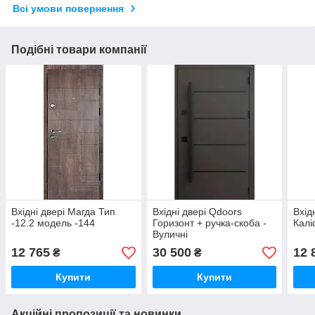
Всі умови повернення
Подібні товари компанії
Вхідні двері Магда Тип
Вхідні двері Qdoors
Вхід
-12.2 модель -144
Горизонт + ручка-скоба -
Калі
Вуличні
12 765
30 500
12 
₴
₴
Купити
Купити
Акційні пропозиції та новинки