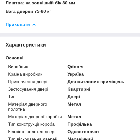
Лиштва: на зовнішній бік 80 мм
Вага дверей 75-80 кг
Приховати
Характеристики
Основні
Виробник
Qdoors
Країна виробник
Україна
Призначення двері
Для житлових приміщень
Застосування двері
Квартирні
Тип
Двері
Матеріал дверного
Метал
полотна
Матеріал дверної коробки
Метал
Тип конструкції короба
Профільна
Кількість полотен двері
Одностворчаті
Тип відкривання дверей
Механічний