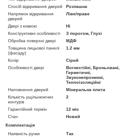
Спосіб відкривання дверей
Розпашна
Напрямок відкривання
Ліве/праве
дверей
Двері з ковкою
Ні
Конструктивні особливості
З порогом, Глухі
Обробка поверхні двері
МДФ
Товщина лицьової панелі
1.2 мм
(фасаду)
Колір
Сірий
Особливості двері
Вогнестійкі, Броньовані,
Герметичні,
Звуконепроникні,
Теплоізоляційні
Наповнення дверей
Мінеральна плита
Кількість ущільнюючих
2
контурів
Гарантійний термін
12 міс
Стан
Новий
Комплектація
Наявність ручки
Так