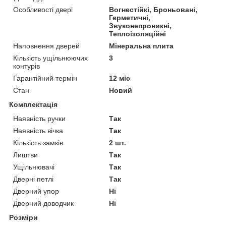
Особливості двері
Вогнестійкі, Броньовані,
Герметичні,
Звуконепроникні,
Теплоізоляційні
Наповнення дверей
Мінеральна плита
Кількість ущільнюючих
3
контурів
Гарантійний термін
12 міс
Стан
Новий
Комплектація
Наявність ручки
Так
Наявність вічка
Так
Кількість замків
2 шт.
Лиштви
Так
Ущільнювачі
Так
Дверні петлі
Так
Дверний упор
Ні
Дверний доводчик
Ні
Розміри