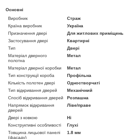
Основні
Виробник
Страж
Країна виробник
Україна
Призначення двері
Для житлових приміщень
Застосування двері
Квартирні
Тип
Двері
Матеріал дверного
Метал
полотна
Матеріал дверної коробки
Метал
Тип конструкції короба
Профільна
Кількість полотен двері
Одностворчаті
Тип відкривання дверей
Механічний
Спосіб відкривання дверей
Розпашна
Напрямок відкривання
Ліве/праве
дверей
Двері з ковкою
Ні
Конструктивні особливості
Глухі
Товщина лицьової панелі
1.8 мм
(фасаду)