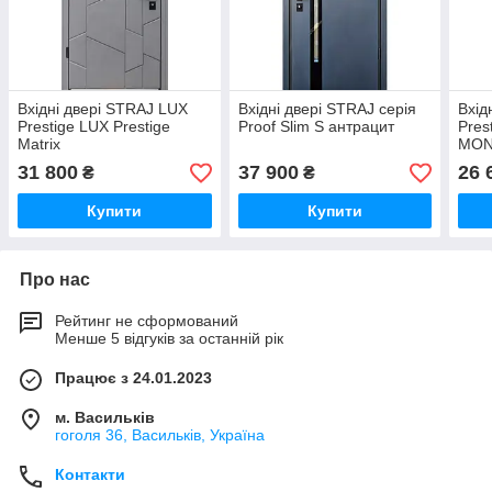
Вхідні двері STRAJ LUX
Вхідні двері STRAJ серія
Вхід
Prestige LUX Prestige
Proof Slim S антрацит
Pres
Matrix
MO
31 800
37 900
26 
₴
₴
Купити
Купити
Про нас
Рейтинг не сформований
Менше 5 відгуків за останній рік
Працює з 24.01.2023
м. Васильків
гоголя 36, Васильків, Україна
Контакти