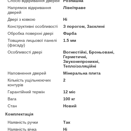
Спосіб відкривання дверей
Розпашна
Напрямок відкривання
Ліве/праве
дверей
Двері з ковкою
Ні
Конструктивні особливості
З порогом, Засклені
Обробка поверхні двері
Фарба
Товщина лицьової панелі
1.5 мм
(фасаду)
Особливості двері
Вогнестійкі, Броньовані,
Герметичні,
Звуконепроникні,
Теплоізоляційні
Наповнення дверей
Мінеральна плита
Кількість ущільнюючих
2
контурів
Гарантійний термін
12 міс
Вага
100 кг
Стан
Новий
Комплектація
Наявність ручки
Так
Наявність вічка
Ні