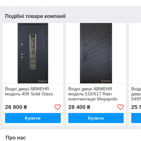
Подібні товари компанії
Вхідні двері ABWEHR
Вхідні двері ABWEHR
Вхід
модель 408 Solid Glass
модель 516/517 Rain
дзер
комплектація Megapolis
549/
MG3
Meg
26 800
28 400
25 
₴
₴
Купити
Купити
Про нас