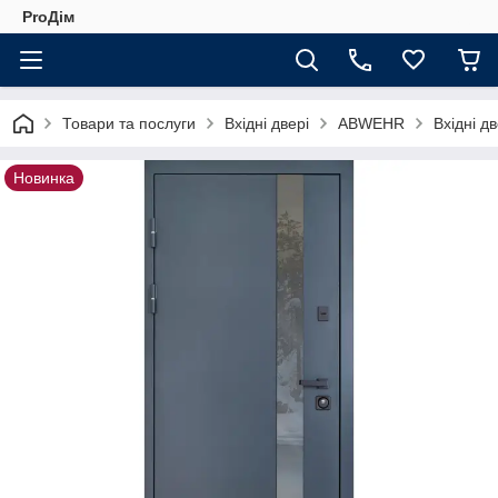
ProДім
Товари та послуги
Вхідні двері
ABWEHR
Вхідні 
Новинка