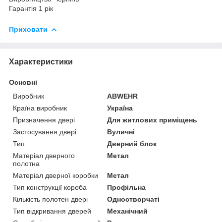
Гарантія 1 рік
Приховати
Характеристики
Основні
Виробник
ABWEHR
Країна виробник
Україна
Призначення двері
Для житлових приміщень
Застосування двері
Вуличні
Тип
Дверний блок
Матеріал дверного
Метал
полотна
Матеріал дверної коробки
Метал
Тип конструкції короба
Профільна
Кількість полотен двері
Одностворчаті
Тип відкривання дверей
Механічний