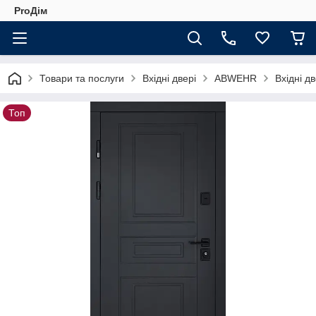
ProДім
Товари та послуги
Вхідні двері
ABWEHR
Вхідні д
Топ