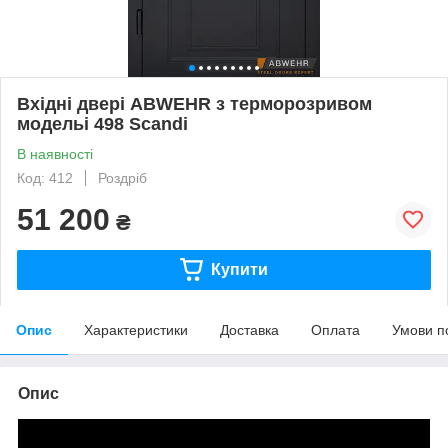
Вхідні двері ABWEHR з терморозривом
модельi 498 Scandi
В наявності
Код: 412
Роздріб
51 200
₴
Купити
Опис
Характеристики
Доставка
Оплата
Умови п
Опис