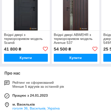
Вхідні двері з
Вхідні двері ABWEHR з
Вхід
терморозривом модель
терморозривом модель
дзер
Scandi
Avenue 537
549/
Meg
41 800
54 500
25 
₴
₴
Купити
Купити
Про нас
Рейтинг не сформований
Менше 5 відгуків за останній рік
Працює з 24.01.2023
м. Васильків
гоголя 36, Васильків, Україна