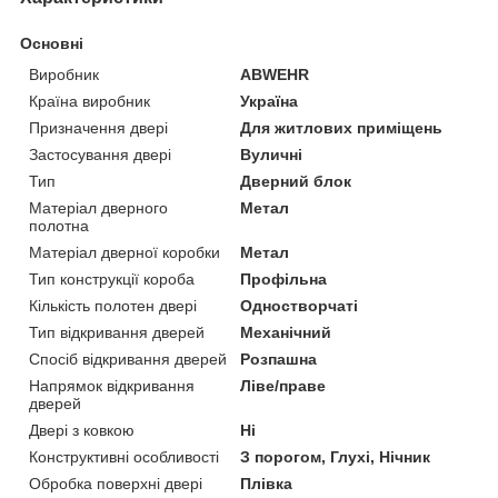
Основні
Виробник
ABWEHR
Країна виробник
Україна
Призначення двері
Для житлових приміщень
Застосування двері
Вуличні
Тип
Дверний блок
Матеріал дверного
Метал
полотна
Матеріал дверної коробки
Метал
Тип конструкції короба
Профільна
Кількість полотен двері
Одностворчаті
Тип відкривання дверей
Механічний
Спосіб відкривання дверей
Розпашна
Напрямок відкривання
Ліве/праве
дверей
Двері з ковкою
Ні
Конструктивні особливості
З порогом, Глухі, Нічник
Обробка поверхні двері
Плівка