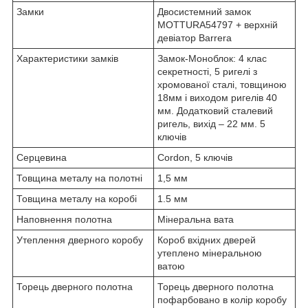
Замки
Двосистемний замок
MOTTURA54797 + верхній
девіатор Barrera
Характеристики замків
Замок-Моноблок: 4 клас
секретності, 5 ригелі з
хромованої сталі, товщиною
18мм і виходом ригелів 40
мм. Додатковий сталевий
ригель, вихід – 22 мм. 5
ключів
Серцевина
Cordon, 5 ключів
Товщина металу на полотні
1,5 мм
Товщина металу на коробі
1.5 мм
Наповнення полотна
Мінеральна вата
Утеплення дверного коробу
Короб вхідних дверей
утеплено мінеральною
ватою
Торець дверного полотна
Торець дверного полотна
пофарбовано в колір коробу