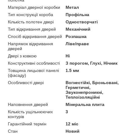
Матеріал дверної коробки
Метал
Тип конструкції короба
Профільна
Кількість полотен двері
Одностворчаті
Тип відкривання дверей
Механічний
Спосіб відкривання дверей
Розпашна
Напрямок відкривання
Ліве/праве
дверей
Двері з ковкою
Ні
Конструктивні особливості
З порогом, Глухі, Нічник
Товщина лицьової панелі
1.5 мм
(фасаду)
Особливості двері
Вогнестійкі, Броньовані,
Герметичні,
Звуконепроникні,
Теплоізоляційні
Наповнення дверей
Мінеральна плита
Кількість ущільнюючих
3
контурів
Гарантійний термін
12 міс
Стан
Новий