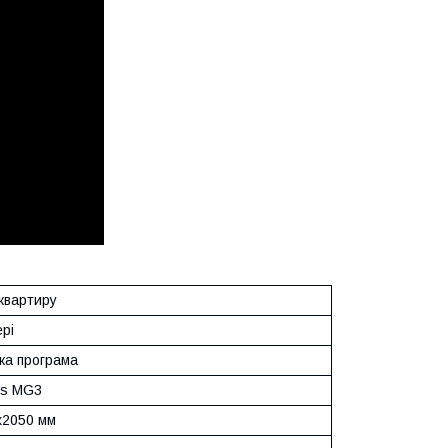
 квартиру
ері
ка програма
is MG3
х2050 мм