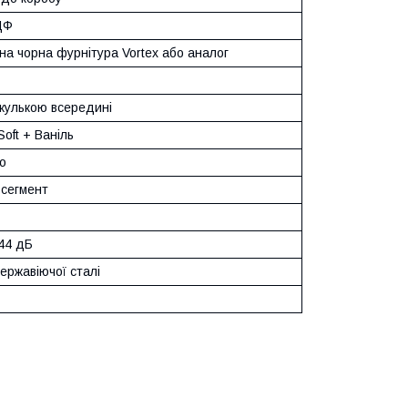
ДФ
на чорна фурнітура Vortex або аналог
 кулькою всередині
oft + Ваніль
о
 сегмент
 44 дБ
нержавіючої сталі