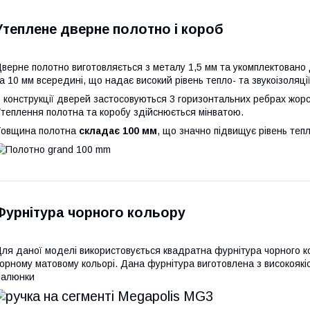
Утеплене дверне полотно і короб
верне полотно виготовляється з металу 1,5 мм та укомплектован
а 10 мм всередині, що надає високий рівень тепло- та звукоізоляції
 конструкції дверей застосовуються 3 горизонтальних ребрах жорст
теплення полотна та коробу здійснюється мінватою.
Товщина полотна
складає 100 мм
, що значно підвищує рівень тепл
Фурнітура чорного кольору
ля даної моделі використовується квадратна фурнітура чорного к
орному матовому кольорі. Дана фурнітура виготовлена з високоякіс
малюнки