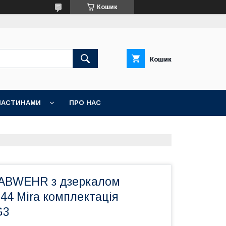
Кошик
Кошик
ЧАСТИНАМИ
ПРО НАС
і ABWEHR з дзеркалом
44 Mira комплектація
G3