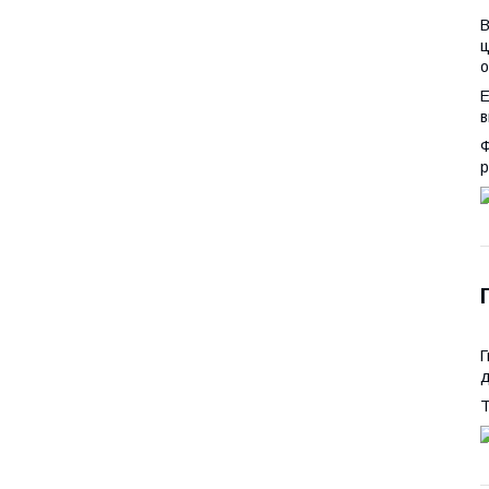
В
ц
о
Е
в
Ф
р
Г
д