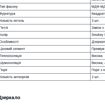
Тип фасону
МДФ-М
Фурнітура
Квадрат
Кількість петель
3 шт.
Петлі
Завіси з
Колір
Smokey S
Особливості
Дзеркал
Ціновий сегмент
Преміум
Теплоізоляція
Висока
Шумоізоляція
Висока,
Поріг
Поріг з 
Кількість антизрізів
2 шт.
Дзеркало