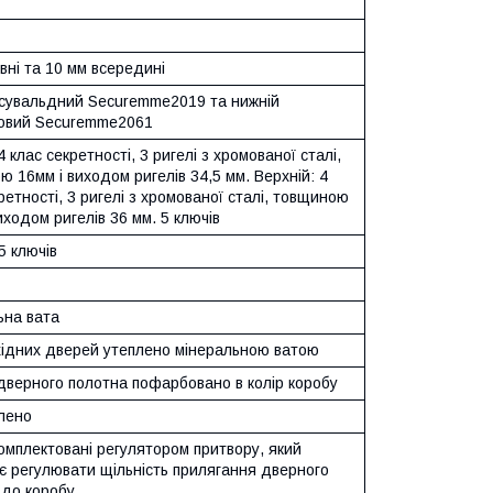
вні та 10 мм всередині
 сувальдний Securemme2019 та нижній
овий Securemme2061
4 клас секретності, 3 ригелі з хромованої сталі,
 16мм і виходом ригелів 34,5 мм. Верхній: 4
ретності, 3 ригелі з хромованої сталі, товщиною
иходом ригелів 36 мм. 5 ключів
5 ключів
ьна вата
хідних дверей утеплено мінеральною ватою
дверного полотна пофарбовано в колір коробу
лено
омплектовані регулятором притвору, який
є регулювати щільність прилягання дверного
 до коробу