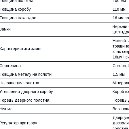
Товщина полотна
100 мм
Товщина коробу
110 мм
Товщина накладок
16 мм зо
Верхній
Замки
циліндр
Нижній: 
товщиною
Характеристики замків
клас сек
16мм і в
Серцевина
Cordon, 
Товщина металу на полотні
1,5 мм
Наповнення полотна
Мінерал
Утеплення дверного коробу
Короб в
Торець дверного полотна
Торець 
Нічник
Встанов
Двері ук
Регулятор притвору
дозволя
полотна