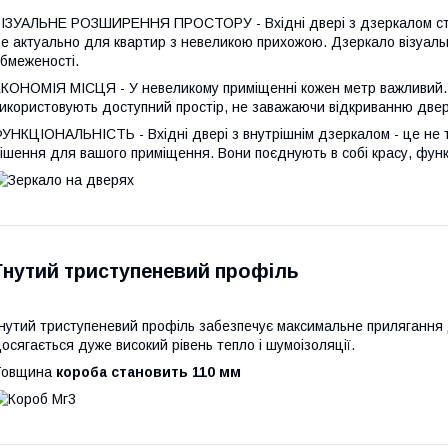
ІЗУАЛЬНЕ РОЗШИРЕННЯ ПРОСТОРУ - Вхідні двері з дзеркалом ст
е актуально для квартир з невеликою прихожою. Дзеркало візуаль
бмеженості.
КОНОМІЯ МІСЦЯ - У невеликому приміщенні кожен метр важливий. 
икористовують доступний простір, не заважаючи відкриванню две
УНКЦІОНАЛЬНІСТЬ - Вхідні двері з внутрішнім дзеркалом - це не т
ішення для вашого приміщення. Вони поєднують в собі красу, функ
Гнутий триступеневий профіль
нутий триступеневий профіль забезпечує максимальне прилягання 
осягається дуже високий рівень тепло і шумоізоляції.
Товщина
короба становить 110 мм