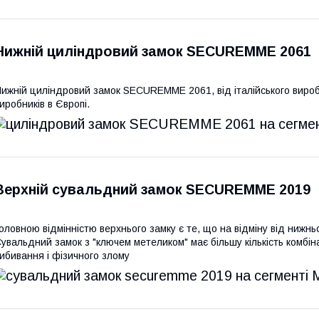
Нижній циліндровий замок SECUREMME 2061
ижній циліндровий замок SECUREMME 2061, від італійського вироб
иробників в Європі.
Верхній сувальдний замок SECUREMME 2019
оловною відмінністю верхнього замку є те, що на відміну від нижнь
увальдний замок з "ключем метеликом" має більшу кількість комбіна
ибивання і фізичного злому