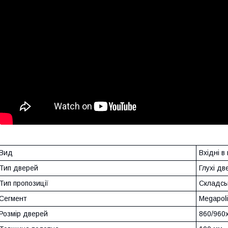
Вид
Вхідні в
Тип дверей
Глухі дв
Тип пропозиції
Складсь
Сегмент
Megapol
Розмір дверей
860/960