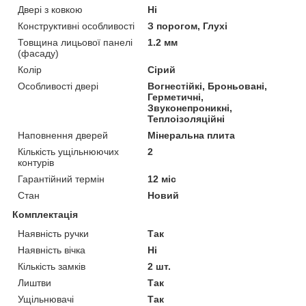
Двері з ковкою
Ні
Конструктивні особливості
З порогом, Глухі
Товщина лицьової панелі
1.2 мм
(фасаду)
Колір
Сірий
Особливості двері
Вогнестійкі, Броньовані,
Герметичні,
Звуконепроникні,
Теплоізоляційні
Наповнення дверей
Мінеральна плита
Кількість ущільнюючих
2
контурів
Гарантійний термін
12 міс
Стан
Новий
Комплектація
Наявність ручки
Так
Наявність вічка
Ні
Кількість замків
2 шт.
Лиштви
Так
Ущільнювачі
Так