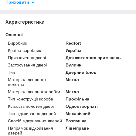
Приховати
Характеристики
Основні
Виробник
Redfort
Країна виробник
Україна
Призначення двері
Для житлових приміщень
Застосування двері
Вуличні
Тип
Дверний блок
Матеріал дверного
Метал
полотна
Матеріал дверної коробки
Метал
Тип конструкції короба
Профільна
Кількість полотен двері
Одностворчаті
Тип відкривання дверей
Механічний
Спосіб відкривання дверей
Розпашна
Напрямок відкривання
Ліве/праве
дверей