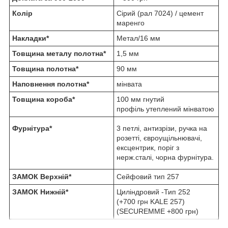
Колір
Сірий (рал 7024) / цемент
маренго
Накладки*
Метал/16 мм
Товщина металу полотна*
1,5 мм
Товщина полотна*
90 мм
Наповнення полотна*
мінвата
Товщина короба*
100 мм гнутий
профіль утеплений мінватою
Фурнітура*
3 петлі, антизрізи, ручка на
розетті, євроущільнювачі,
ексцентрик, поріг з
нерж.сталі, чорна фурнітура.
ЗАМОК Верхній*
Сейфовий тип 257
ЗАМОК Нижній*
Циліндровий -Тип 252
(+700 грн KALE 257)
(SECUREMME +800 грн)