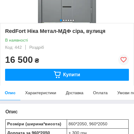
RedFort Ніка Метал-МДФ сіра, вулиця
В наявності
Код: 442
Роздріб
16 500
₴
Купити
Опис
Характеристики
Доставка
Оплата
Умови п
Опис
Розміри (ширина*висота)
860*2050, 960*2050
Доплата за 960*2050
+ 300 грн