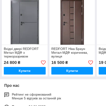
Вхідні двері REDFORT
REDFORT Ніка Браун
Вхід
Метал МДФ з
Метал-МДФ коричнева,
МДФ
терморазривом
вулиця
(Премиум)
24 800
16 500
19 
₴
₴
Купити
Купити
Про нас
Рейтинг не сформований
Менше 5 відгуків за останній рік