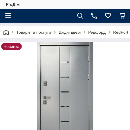
ProДім
Товари та послуги
Вхідні двері
Редфорд
RedFort 
Новинка