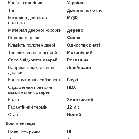
Країна виробник
Україна
Тип
Дверне полотно
Матеріал дверного
МДФ
полотна
Матеріал дверної коробки
Дерево
Порода дерева
Сосна
Кількість полотен двері
Одностворчаті
Тип відкривання дверей
Механічний
Спосіб відкриття дверей
Розпашна
Напрямок відкривання
Ліве/праве
дверей
Конструктивні особливості
Глухі
Оздоблення поверхні
ПВХ
міжкімнатних дверей
Колір
Золотистий
Гарантійний термін
12 міс
Стан
Новий
Комплектація
Наявність ручки
Ні