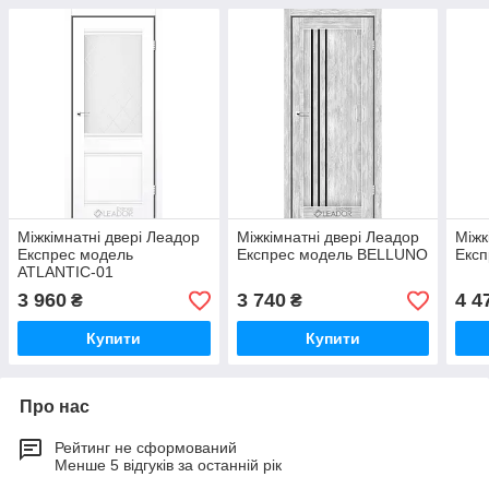
Міжкімнатні двері Леадор
Міжкімнатні двері Леадор
Міжк
Експрес модель
Експрес модель BELLUNO
Експ
ATLANTIC-01
3 960
3 740
4 4
₴
₴
Купити
Купити
Про нас
Рейтинг не сформований
Менше 5 відгуків за останній рік