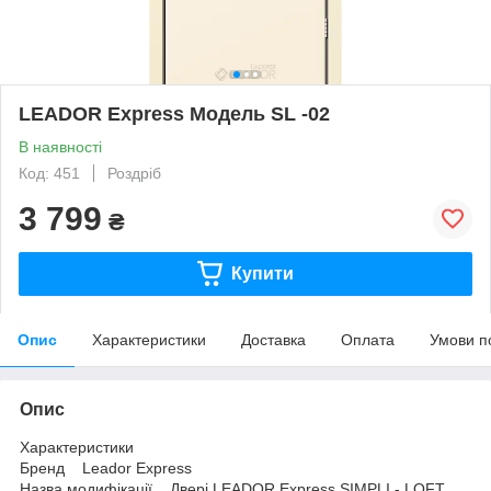
LEADOR Express Mодель SL -02
В наявності
Код: 451
Роздріб
3 799
₴
Купити
Опис
Характеристики
Доставка
Оплата
Умови п
Опис
Характеристики
Бренд Leador Express
Назва модифікації Двері LEADOR Express SIMPLI - LOFT