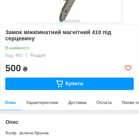
Замок міжкімнатний магнітний 410 під
серцевину
В наявності
Код: 452
Роздріб
500
₴
Купити
Опис
Характеристики
Доставка
Оплата
Умови п
Опис
Колір зелена бронза