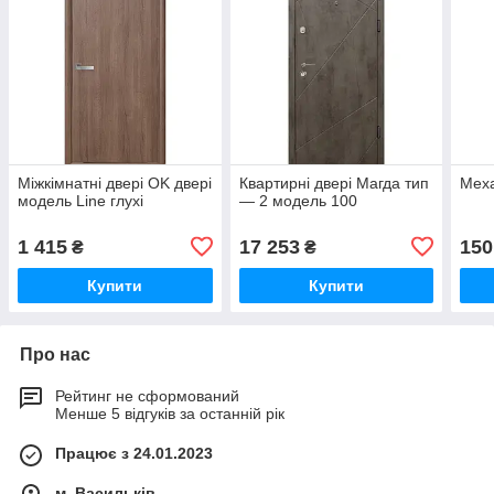
Міжкімнатні двері OK двері
Квартирні двері Магда тип
Меха
модель Line глухі
— 2 модель 100
1 415
17 253
150
₴
₴
Купити
Купити
Про нас
Рейтинг не сформований
Менше 5 відгуків за останній рік
Працює з 24.01.2023
м. Васильків