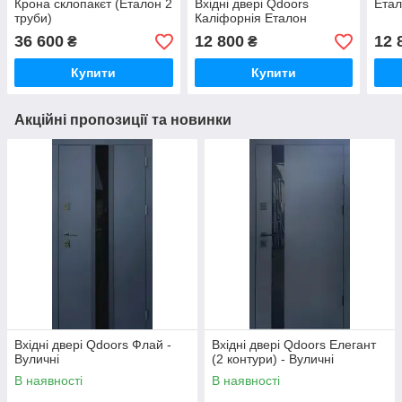
Крона склопакєт (Еталон 2
Вхідні двері Qdoors
Ета
труби)
Каліфорнія Еталон
36 600
12 800
12 
₴
₴
Купити
Купити
Акційні пропозиції та новинки
Вхідні двері Qdoors Флай -
Вхідні двері Qdoors Елегант
Вуличні
(2 контури) - Вуличні
В наявності
В наявності