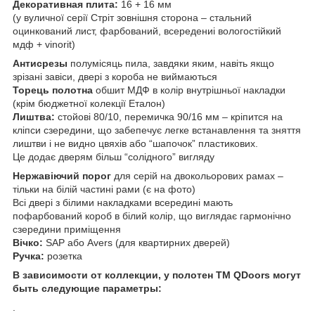
Декоративная плита:
16 + 16 мм
(у вуличної серії Стріт зовнішня сторона – стальний
оцинкований лист, фарбований, всередениі вологостійкий
мдф + vinorit)
Антисрезы
полумісяць пила, завдяки яким, навіть якщо
зрізані завіси, двері з короба не виймаються
Торець полотна
обшит МДФ в колір внутрішньої накладки
(крім бюджетної колекції Еталон)
Лиштва:
стойові 80/10, перемичка 90/16 мм – кріпится на
кліпси сзередини, що забепечує легке встанавлення та зняття
лиштви і не видно цвяхів або “шапочок” пластикових.
Це додає дверям більш “солідного” вигляду
Нержавіючий порог
для серій на двокольорових рамах –
тільки на білій частині рами (є на фото)
Всі двері з білими накладками всередині мають
пофарбований короб в білий колір, що виглядає гармонічно
сзередини приміщення
Вічко:
SAP або Avers (для квартирних дверей)
Ручка:
розетка
В зависимости от коллекции, у полотен ТМ QDoors могут
быть следующие параметры:
.