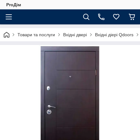
ProДім
Товари та послуги
Вхідні двері
Вхідні діері Qdoors