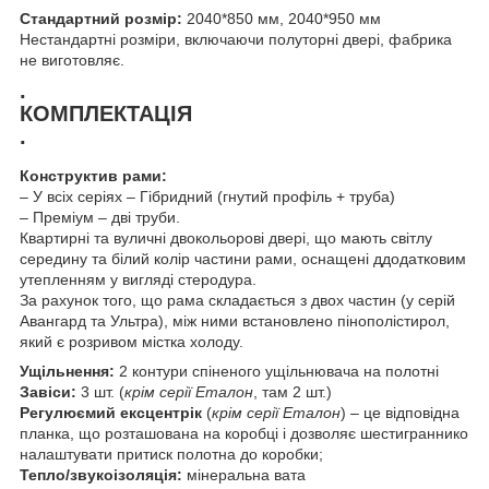
Стандартний розмір:
2040*850 мм, 2040*950 мм
Нестандартні розміри, включаючи полуторні двері, фабрика
не виготовляє.
.
КОМПЛЕКТАЦІЯ
.
Конструктив рами:
– У всіх серіях – Гібридний (гнутий профіль + труба)
– Преміум – дві труби.
Квартирні та вуличні двокольорові двері, що мають світлу
середину та білий колір частини рами, оснащені ддодатковим
утепленням у вигляді стеродура.
За рахунок того, що рама складається з двох частин (у серій
Авангард та Ультра), між ними встановлено пінополістирол,
який є розривом містка холоду.
Ущільнення:
2 контури спіненого ущільнювача на полотні
Завіси:
3 шт. (
крім серії Еталон
, там 2 шт.)
Регулюємий ексцентрік
(
крім серії Еталон
) – це відповідна
планка, що розташована на коробці і дозволяє шестиграннико
налаштувати притиск полотна до коробки;
Тепло/звукоізоляція:
мінеральна вата