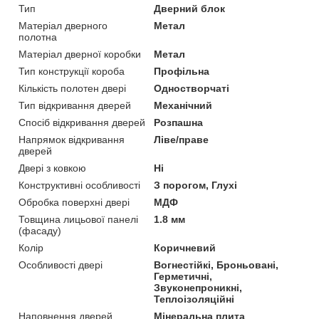
Тип
Дверний блок
Матеріал дверного
Метал
полотна
Матеріал дверної коробки
Метал
Тип конструкції короба
Профільна
Кількість полотен двері
Одностворчаті
Тип відкривання дверей
Механічний
Спосіб відкривання дверей
Розпашна
Напрямок відкривання
Ліве/праве
дверей
Двері з ковкою
Ні
Конструктивні особливості
З порогом, Глухі
Обробка поверхні двері
МДФ
Товщина лицьової панелі
1.8 мм
(фасаду)
Колір
Коричневий
Особливості двері
Вогнестійкі, Броньовані,
Герметичні,
Звуконепроникні,
Теплоізоляційні
Наповнення дверей
Мінеральна плита