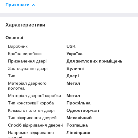
Приховати
Характеристики
Основні
Виробник
USK
Країна виробник
Україна
Призначення двері
Для житлових приміщень
Застосування двері
Вуличні
Тип
Двері
Матеріал дверного
Метал
полотна
Матеріал дверної коробки
Метал
Тип конструкції короба
Профільна
Кількість полотен двері
Одностворчаті
Тип відкривання дверей
Механічний
Спосіб відкривання дверей
Розпашна
Напрямок відкривання
Ліве/праве
дверей