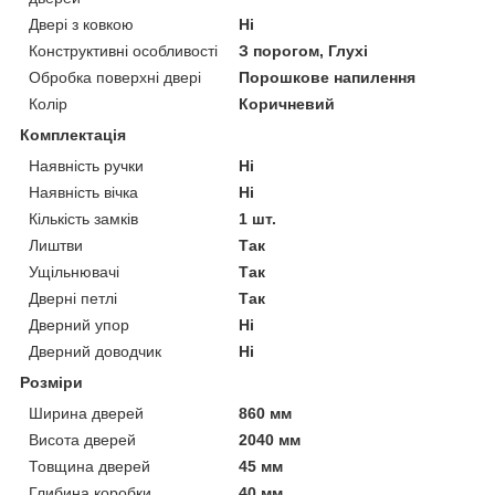
Двері з ковкою
Ні
Конструктивні особливості
З порогом, Глухі
Обробка поверхні двері
Порошкове напилення
Колір
Коричневий
Комплектація
Наявність ручки
Ні
Наявність вічка
Ні
Кількість замків
1 шт.
Лиштви
Так
Ущільнювачі
Так
Дверні петлі
Так
Дверний упор
Ні
Дверний доводчик
Ні
Розміри
Ширина дверей
860 мм
Висота дверей
2040 мм
Товщина дверей
45 мм
Глибина коробки
40 мм