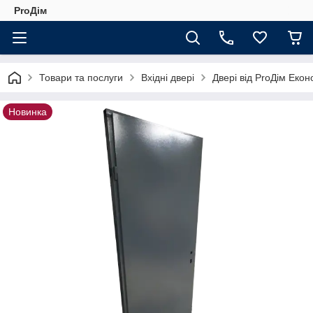
ProДім
Товари та послуги
Вхідні двері
Двері від ProДім Еко
Новинка