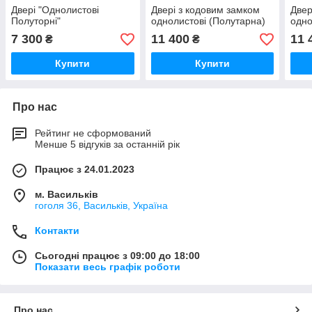
Двері "Однолистові
Двері з кодовим замком
Двер
Полуторні"
однолистові (Полутарна)
одно
7 300
11 400
11 
₴
₴
Купити
Купити
Про нас
Рейтинг не сформований
Менше 5 відгуків за останній рік
Працює з 24.01.2023
м. Васильків
гоголя 36, Васильків, Україна
Контакти
Сьогодні працює з 09:00 до 18:00
Показати весь графік роботи
Про нас