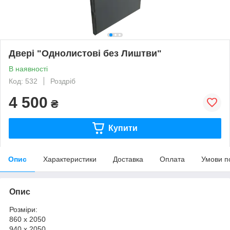
Двері "Однолистові без Лиштви"
В наявності
Код: 532
Роздріб
4 500
₴
Купити
Опис
Характеристики
Доставка
Оплата
Умови п
Опис
Розміри:
860 х 2050
940 х 2050