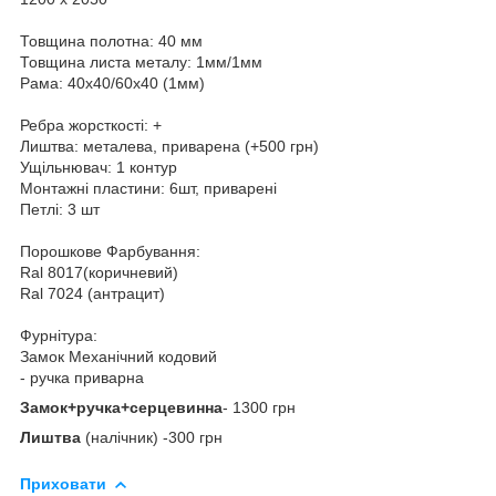
Товщина полотна: 40 мм
Товщина листа металу: 1мм/1мм
Рама: 40х40/60х40 (1мм)
Ребра жорсткості: +
Лиштва: металева, приварена (+500 грн)
Ущільнювач: 1 контур
Монтажні пластини: 6шт, приварені
Петлі: 3 шт
Порошкове Фарбування:
Ral 8017(коричневий)
Ral 7024 (антрацит)
Фурнітура:
Замок Механічний кодовий
- ручка приварна
Замок+ручка+серцевинна
- 1300 грн
Лиштва
(налічник) -300 грн
Приховати