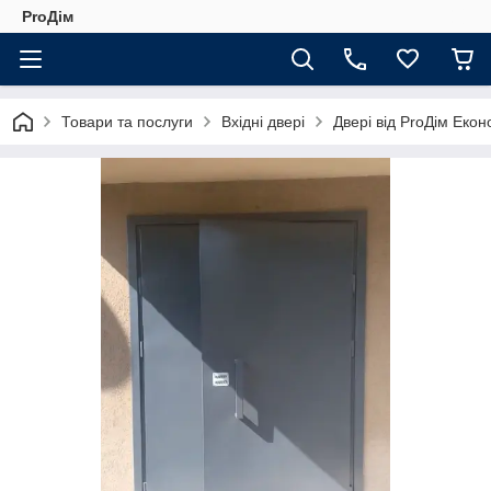
ProДім
Товари та послуги
Вхідні двері
Двері від ProДім Еко