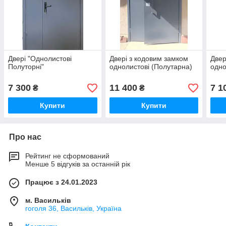
Двері "Однолистові
Двері з кодовим замком
Двер
Полуторні"
однолистові (Полутарна)
одно
7 300
11 400
7 1
₴
₴
Купити
Купити
Про нас
Рейтинг не сформований
Менше 5 відгуків за останній рік
Працює з 24.01.2023
м. Васильків
гоголя 36, Васильків, Україна