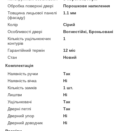
Обробка поверхні двері
Порошкове напилення
Товщина лицьової панелі
1.1 мм
(фасаду)
Колір
Сірий
Особливості двері
Вогнестійкі, Броньовані
Кількість ущільнюючих
1
контурів
Гарантійний термін
12 міс
Стан
Новий
Комплектація
Наявність ручки
Так
Наявність вічка
Ні
Кількість замків
1 шт.
Лиштви
Ні
Ущільнювачі
Так
Дверні петлі
Так
Дверний упор
Ні
Дверний доводчик
Ні
Розміри