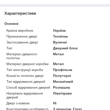
Характеристики
Основні
Країна виробник
Україна
Призначення двері
Технічна
Застосування двері
Вуличні
Тип
Дверний блок
Матеріал дверного
Метал
полотна
Матеріал дверної коробки
Метал
Тип конструкції короба
Профільна
Кількість полотен двері
Полуторні
Тип відкривання дверей
Механічний
Спосіб відкривання дверей
Розпашна
Напрямок відкривання
Ліве/праве
дверей
Двері з ковкою
Ні
Конструктивні особливості
З порогом, Глухі