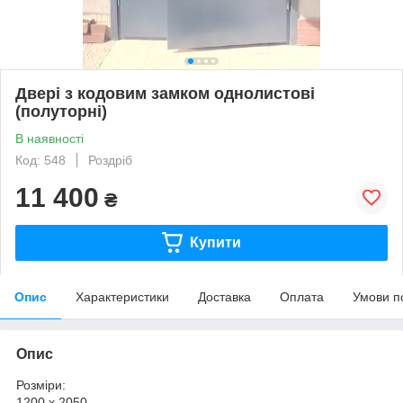
Двері з кодовим замком однолистові
(полуторні)
В наявності
Код: 548
Роздріб
11 400
₴
Купити
Опис
Характеристики
Доставка
Оплата
Умови п
Опис
Розміри:
1200 х 2050