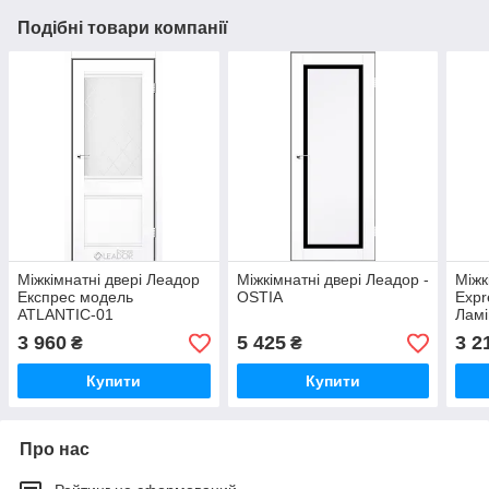
Подібні товари компанії
Міжкімнатні двері Леадор
Міжкімнатні двері Леадор -
Міжк
Експрес модель
OSTIA
Expr
ATLANTIC-01
Ламі
3 960
5 425
3 2
₴
₴
Купити
Купити
Про нас