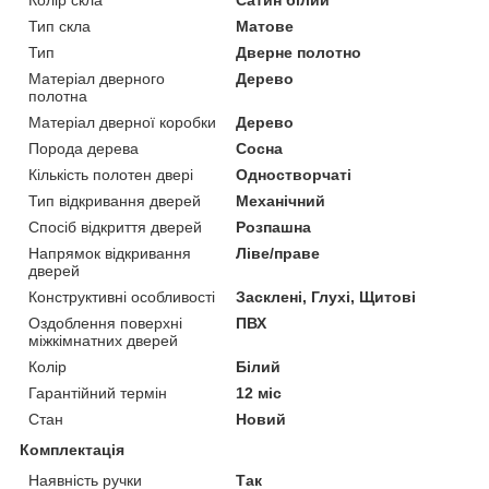
Тип скла
Матове
Тип
Дверне полотно
Матеріал дверного
Дерево
полотна
Матеріал дверної коробки
Дерево
Порода дерева
Сосна
Кількість полотен двері
Одностворчаті
Тип відкривання дверей
Механічний
Спосіб відкриття дверей
Розпашна
Напрямок відкривання
Ліве/праве
дверей
Конструктивні особливості
Засклені, Глухі, Щитові
Оздоблення поверхні
ПВХ
міжкімнатних дверей
Колір
Білий
Гарантійний термін
12 міс
Стан
Новий
Комплектація
Наявність ручки
Так